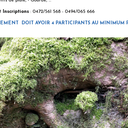
s de pluie, - Gourde, ...
 Inscriptions
: 0472/561 568 - 0494/065 666
MENT DOIT AVOIR 4 PARTICIPANTS AU MINIMUM P