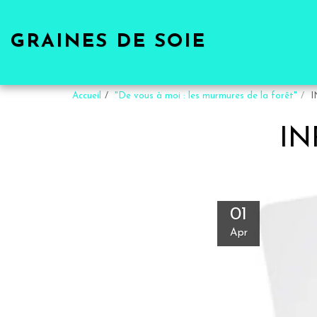
GRAINES DE SOIE
Accueil
"De vous à moi : les murmures de la forêt"
I
IN
01
Apr